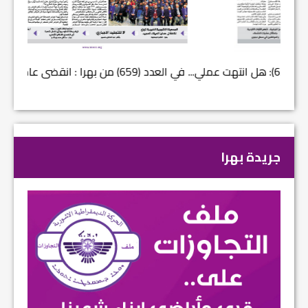
في العدد (659) من بهرا : انقضى عام النصر… م...
في العدد ا
جريدة بهرا