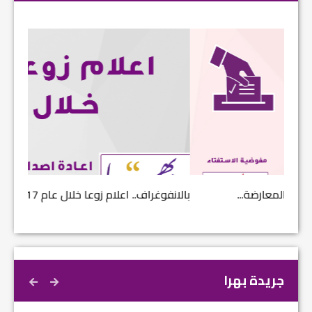
بالانفوغراف.. اعلام زوعا خلال عام 2017...
نتائج ا
جريدة بهرا