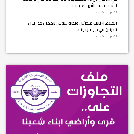
الشمامسة الشهداء: بسما...
28 يونيو, 2026
المبدعان ثابت ميخائيل ونجله نينوس يرممان جداريتين
نادرتين في دير مار بهنام
28 يونيو, 2026