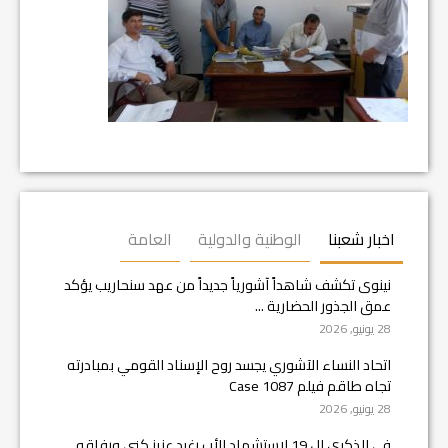
اخبار شعبنا
الوطنية والدولية
العامة
نينوى تكشف شاهداً آشورياً جديداً من عهد سنحاريب يؤكد
عمق الجذور الحضارية ...
28 يونيو, 2026
اتحاد النساء الآشوري يجسد روح الإسناد القومي بمبادرته
تجاه طاقم فيلم Case 1087
28 يونيو, 2026
في الذكرى ال 19 لاستشهاد الأب رغيد عزيز كني ورفاقه