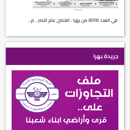
في العدد (659) من بهرا : انقضى عام النصر… م...
في العدد ا
جريدة بهرا