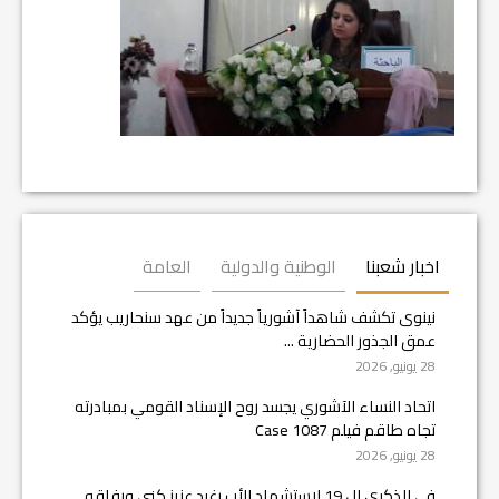
اخبار شعبنا
الوطنية والدولية
العامة
نينوى تكشف شاهداً آشورياً جديداً من عهد سنحاريب يؤكد
عمق الجذور الحضارية ...
28 يونيو, 2026
اتحاد النساء الآشوري يجسد روح الإسناد القومي بمبادرته
تجاه طاقم فيلم Case 1087
28 يونيو, 2026
في الذكرى ال 19 لاستشهاد الأب رغيد عزيز كني ورفاقه