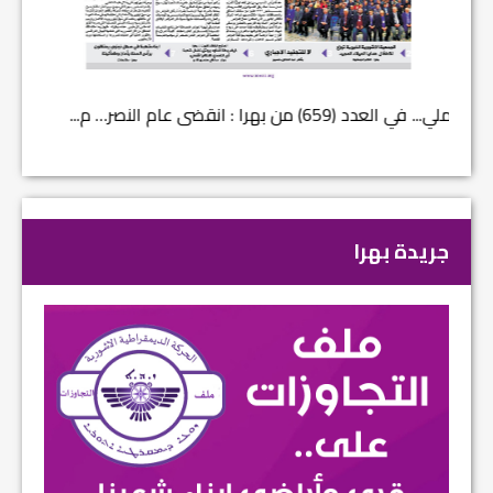
في العدد (659) من بهرا : انقضى عام النصر… م...
في العدد ا
جريدة بهرا