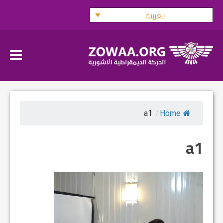
Ski
العربية
t
conten
a1
/
Home
a1