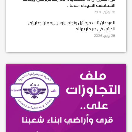
الشمامسة الشهداء: بسما...
28 يونيو, 2026
المبدعان ثابت ميخائيل ونجله نينوس يرممان جداريتين
نادرتين في دير مار بهنام
28 يونيو, 2026