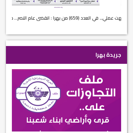
في العدد (659) من بهرا : انقضى عام النصر… م...
في العدد ا
جريدة بهرا