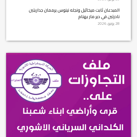
المبدعان ثابت ميخائيل ونجله نينوس يرممان جداريتين
نادرتين في دير مار بهنام
28 يونيو, 2026