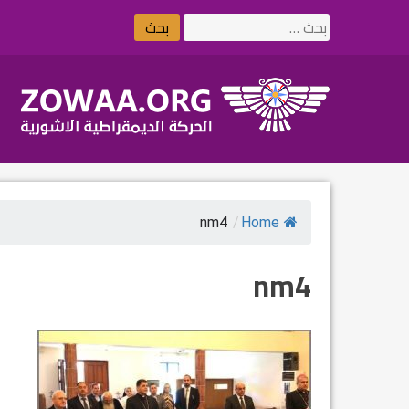
Ski
البحث
t
عن:
conten
nm4
/
Home
nm4