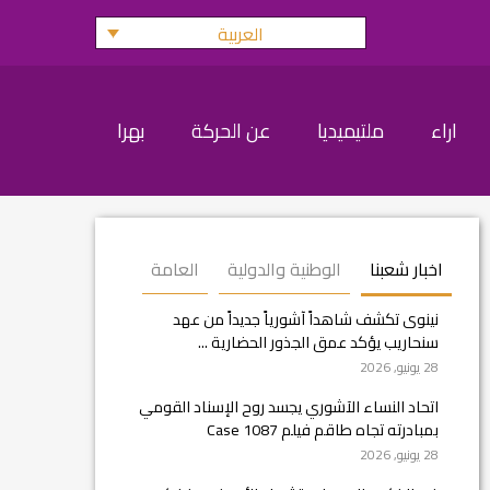
العربية
اراء
ملتيميديا
عن الحركة
بهرا
اخبار شعبنا
الوطنية والدولية
العامة
نينوى تكشف شاهداً آشورياً جديداً من عهد
سنحاريب يؤكد عمق الجذور الحضارية ...
28 يونيو, 2026
اتحاد النساء الآشوري يجسد روح الإسناد القومي
بمبادرته تجاه طاقم فيلم Case 1087
28 يونيو, 2026