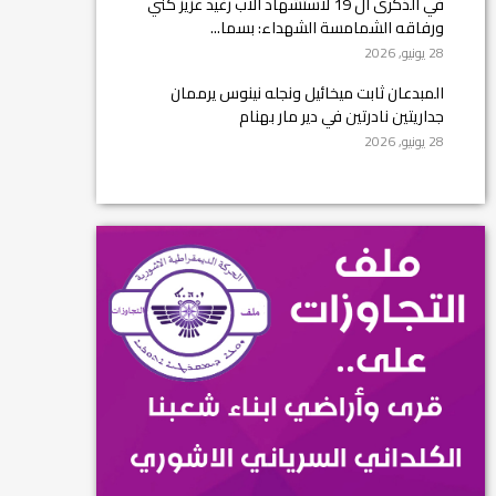
في الذكرى ال 19 لاستشهاد الأب رغيد عزيز كني
ورفاقه الشمامسة الشهداء: بسما...
28 يونيو, 2026
المبدعان ثابت ميخائيل ونجله نينوس يرممان
جداريتين نادرتين في دير مار بهنام
28 يونيو, 2026