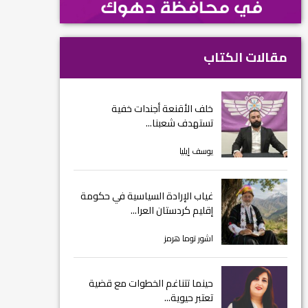
مقالات الكتاب
خلف الأقنعة أجندات خفية
تستهدف شعبنا...
يوسف إيليا
غياب الإرادة السياسية في حكومة
إقليم كردستان العرا...
اشور توما هرمز
حينما تتناغم الخطوات مع قضية
تعتبر حيوية...