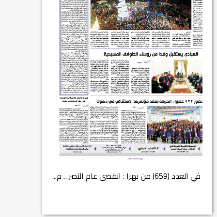
في العدد (659) من بهرا : انقضى عام النصر… م...
انتهت عملي...