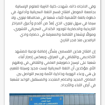
وفي الاتجاه ذاته، شهدت كلية التربية للعلوم الإنسانية
بجامعة الموصل افتتاح قسم اللغة السريانية وآدابها، في
خطوة بالغة الأهمية لأبناء شعبنا في محافظة نينوى، ولا
سيما في سهل نينوى، الذي يُعدّ من أقدم وأعرق المراكز
التاريخية والحضارية للوجود الكلداني السرياني الآشوري،
وموئلًا لإشعاع الثقافة والمعرفة في حضارة وادي
الرافدين منذ فجر التاريخ.
إن افتتاح هذين القسمين يشكّل إضافة نوعية للمشهد
الأكاديمي والثقافي في العراق، ويعكس إصرار أبناء
شعبنا على ترسيخ حضورهم العلمي والثقافي في وطنهم
الأم، مؤكدين أن اللغة السريانية ليست مجرد وسيلة للتعبير،
بل هي وعاء الهوية وذاكرة الأمة وجسر التواصل بين
الماضي المجيد والحاضر المتجدد والمستقبل الواعد لشعبنا
في أرض الآباء والأجداد.