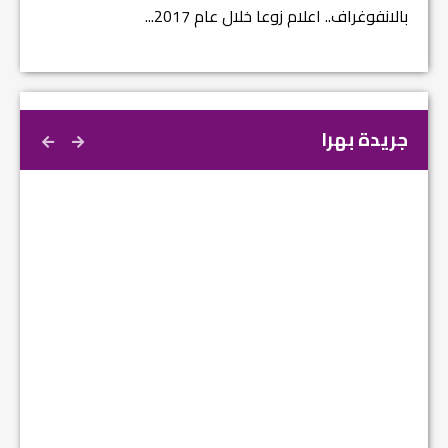
بالانفوغراف.. اعلام زوعا خلال عام 2017...
نتائج ا
جريدة بهرا