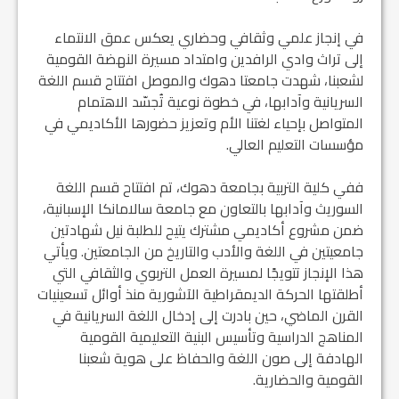
في إنجاز علمي وثقافي وحضاري يعكس عمق الانتماء
إلى تراث وادي الرافدين وامتداد مسيرة النهضة القومية
لشعبنا، شهدت جامعتا دهوك والموصل افتتاح قسم اللغة
السريانية وآدابها، في خطوة نوعية تُجسّد الاهتمام
المتواصل بإحياء لغتنا الأم وتعزيز حضورها الأكاديمي في
مؤسسات التعليم العالي.
ففي كلية التربية بجامعة دهوك، تم افتتاح قسم اللغة
السوريث وآدابها بالتعاون مع جامعة سالامانكا الإسبانية،
ضمن مشروع أكاديمي مشترك يتيح للطلبة نيل شهادتين
جامعيتين في اللغة والأدب والتاريخ من الجامعتين. ويأتي
هذا الإنجاز تتويجًا لمسيرة العمل التربوي والثقافي التي
أطلقتها الحركة الديمقراطية الآشورية منذ أوائل تسعينيات
القرن الماضي، حين بادرت إلى إدخال اللغة السريانية في
المناهج الدراسية وتأسيس البنية التعليمية القومية
الهادفة إلى صون اللغة والحفاظ على هوية شعبنا
القومية والحضارية.