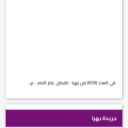
في العدد (659) من بهرا : انقضى عام النصر… م...
في العدد ا
جريدة بهرا