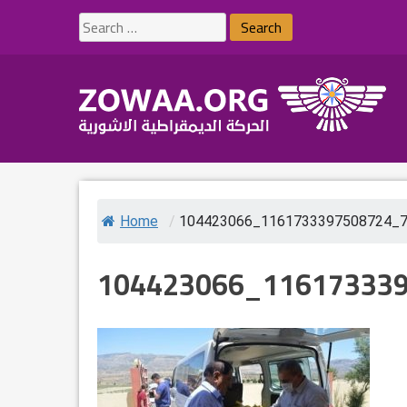
Skip
Search
to
for:
content
Home
/
104423066_1161733397508724_
104423066_11617333