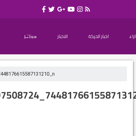
اراء
اخبار الحركة
الاخبار
ܣܘܼܪܵܝܵܐ
7448176615587131210_n
97508724_7448176615587131