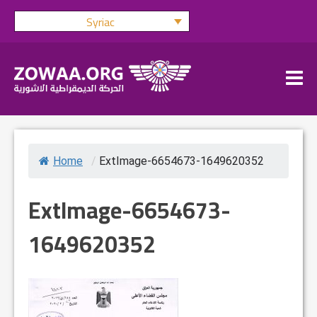
Skip
Syriac
to
content
Home
/
ExtImage-6654673-1649620352
ExtImage-6654673-
1649620352