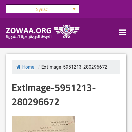
Skip
Syriac
to
content
Home
/
ExtImage-5951213-280296672
ExtImage-5951213-
280296672