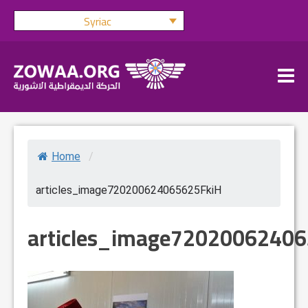
Skip
Syriac
to
content
Home
/
articles_image720200624065625FkiH
articles_image7202006240