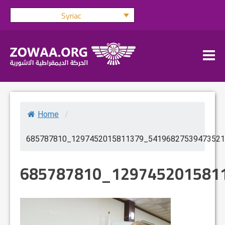
Skip
Syriac
to
content
Home
/
685787810_1297452015811379_54196827539473521
685787810_129745201581