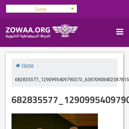
Skip
Syriac
to
content
Home
/
682835577_1290995409790373_63870908402587815
682835577_129099540979