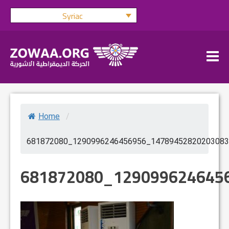
Skip
Syriac
to
content
Home
/
681872080_1290996246456956_14789452820203083
681872080_129099624645