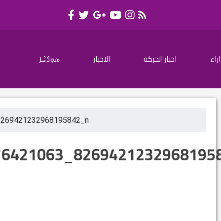
اراء
اخبار الحركة
الاخبار
ܣܘܼܪܵܝܵܐ
8269421232968195842_n
76421063_8269421232968195