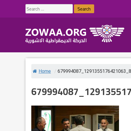
Skip
Search
to
for:
content
Home
/
679994087_1291355176421063_
679994087_12913551