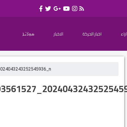
اراء
اخبار الحركة
الاخبار
ܣܘܼܪܵܝܵܐ
2024043243252545936_n
03561527_2024043243252545