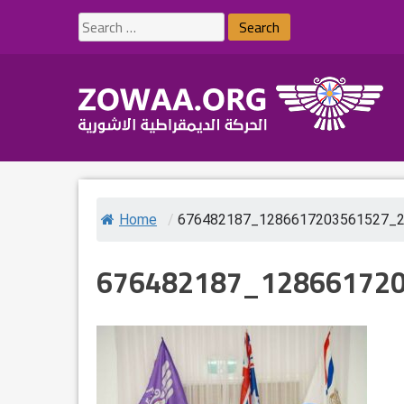
Skip
Search
to
for:
content
Home
/
676482187_1286617203561527_
676482187_12866172