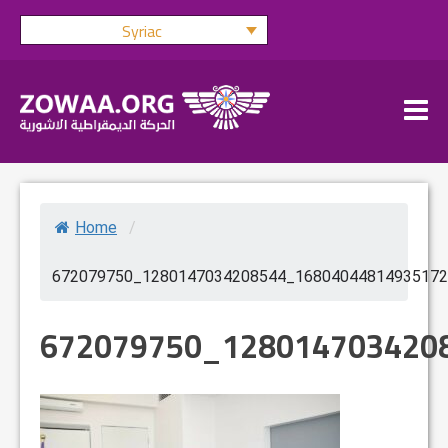
Skip
Syriac
to
content
Home
/
672079750_1280147034208544_16804044814935172
672079750_128014703420