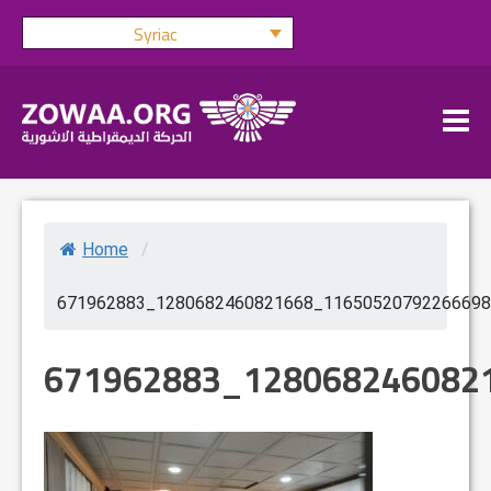
Skip
Syriac
to
content
Home
/
671962883_1280682460821668_11650520792266698
671962883_128068246082