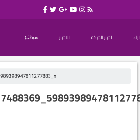
اراء
اخبار الحركة
الاخبار
ܣܘܼܪܵܝܵܐ
5989398947811277883_n
17488369_5989398947811277