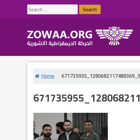
Skip
Search
to
for:
content
Home
/
671735955_1280682117488369_
671735955_12806821