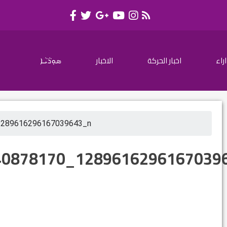
اراء
اخبار الحركة
الاخبار
ܣܘܼܪܵܝܵܐ
1289616296167039643_n
40878170_1289616296167039