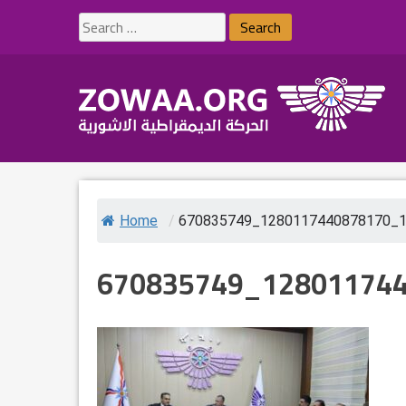
Skip
Search
to
for:
content
Home
/
670835749_1280117440878170_
670835749_12801174