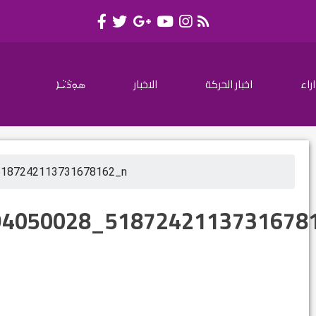
اراء
اخبار الحركة
الاخبار
ܣܘܼܪܵܝܵܐ
5187242113731678162_n
94050028_5187242113731678