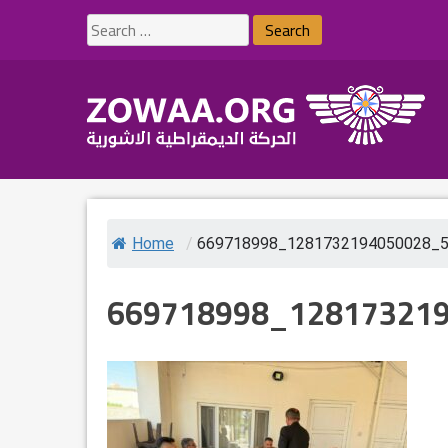
Skip
Search
to
for:
content
Home
/
669718998_1281732194050028_
669718998_12817321