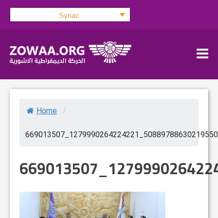
Skip
Syriac
to
content
Home
/
669013507_1279990264224221_50889788630219550
669013507_127999026422