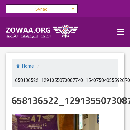
Skip
Syriac
to
content
Home
/
658136522_1291355073087740_15407584055592670
658136522_129135507308