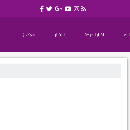
اراء
اخبار الحركة
الاخبار
ܣܘܼܪܵܝܵܐ