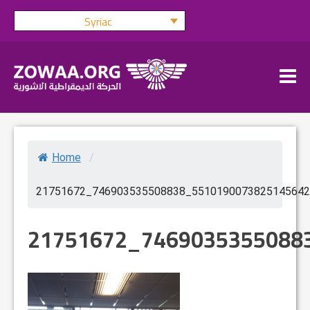
Skip
Syriac
to
content
Home
/
21751672_746903535508838_5510190073825145642
21751672_7469035355088