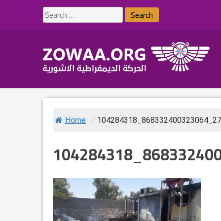
Skip
Search
to
for:
content
Home
/
104284318_868332400323064_2
104284318_86833240