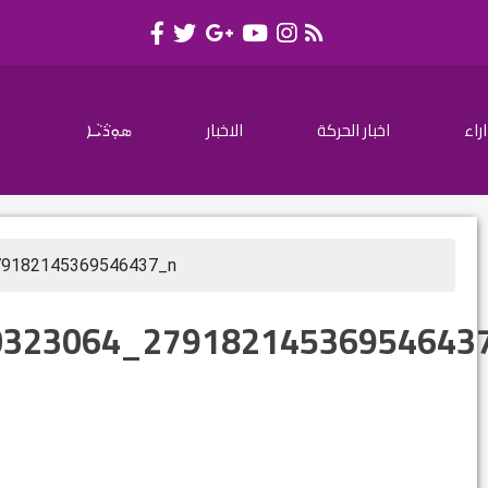
اراء
اخبار الحركة
الاخبار
ܣܘܼܪܵܝܵܐ
79182145369546437_n
0323064_27918214536954643