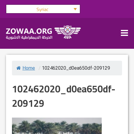
Skip
Syriac
to
content
Home
/
102462020_d0ea650df-209129
102462020_d0ea650df-
209129